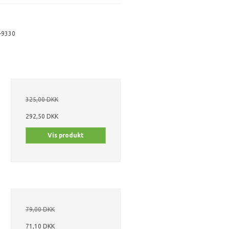
-9330
325,00 DKK
292,50 DKK
Vis produkt
79,00 DKK
71,10 DKK