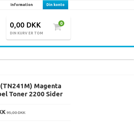
Information
Din konto
0,00 DKK
0
DIN KURV ER TOM
(TN241M) Magenta
el Toner 2200 Sider
KK
95,00 DKK