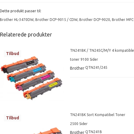
Dette produkt passer til:
Brother HL-3470DW
,
Brother DCP-9015 / CDW
,
Brother DCP-9020
,
Brother MFC
Relaterede produkter
TN241BK / TN245C/M/Y 4 kompatible
Tilbud
toner 9100 Sider
QTN241/245
Brother
TN241BK Sort Kompatibel Toner
Tilbud
2500 Sider
QTN241B
Brother