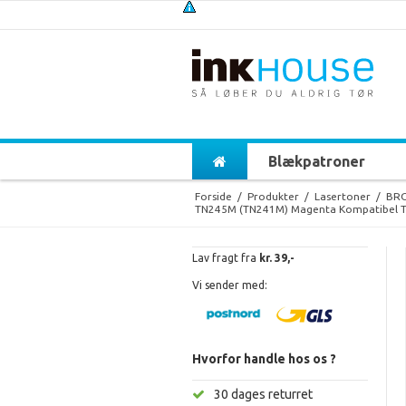
Blækpatroner
Forside
/
Produkter
/
Lasertoner
/
BR
TN245M (TN241M) Magenta Kompatibel T
Lav fragt fra
kr. 39,-
Vi sender med:
Hvorfor handle hos os ?
30 dages returret