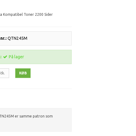
Kompatibel Toner 2200 Sider
r.:
QTN245M
:
På lager
stk.
KØB
r TN245M er samme patron som