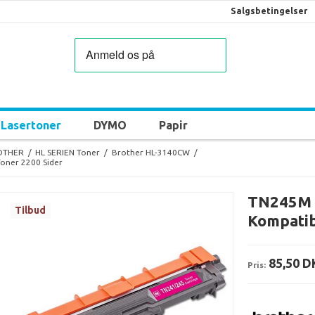
Salgsbetingelser
Lasertoner
DYMO
Papir
OTHER
/
HL SERIEN Toner
/
Brother HL-3140CW
/
oner 2200 Sider
TN245M 
Tilbud
Kompatib
85,50 D
Pris: