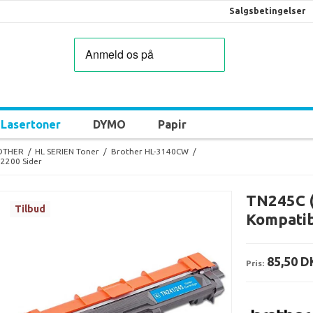
Salgsbetingelser
Lasertoner
DYMO
Papir
OTHER
/
HL SERIEN Toner
/
Brother HL-3140CW
/
2200 Sider
TN245C 
Tilbud
Kompatib
85,50 D
Pris: