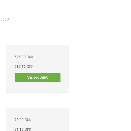
-9330
325,00 DKK
292,50 DKK
Vis produkt
79,00 DKK
71,10 DKK