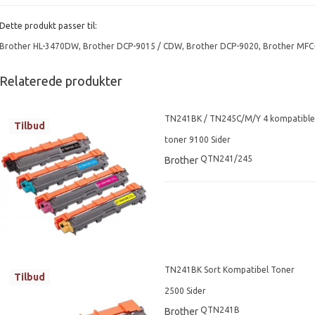
Dette produkt passer til:
Brother HL-3470DW
,
Brother DCP-9015 / CDW
,
Brother DCP-9020
,
Brother MFC
Relaterede produkter
TN241BK / TN245C/M/Y 4 kompatible
Tilbud
toner 9100 Sider
QTN241/245
Brother
TN241BK Sort Kompatibel Toner
Tilbud
2500 Sider
QTN241B
Brother