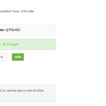
patibel Toner 2200 Sider
r.:
QTN245C
:
På lager
stk.
KØB
5C er samme patron som Brother