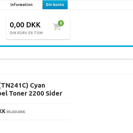
Information
Din konto
0,00 DKK
0
DIN KURV ER TOM
(TN241C) Cyan
el Toner 2200 Sider
KK
95,00 DKK