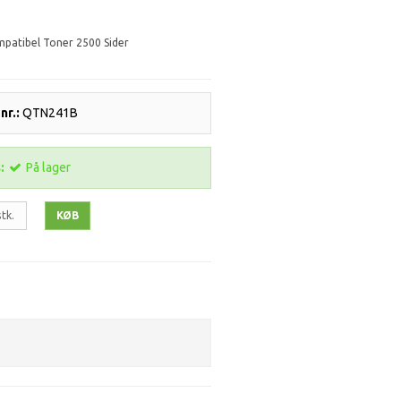
patibel Toner 2500 Sider
r.:
QTN241B
:
På lager
stk.
KØB