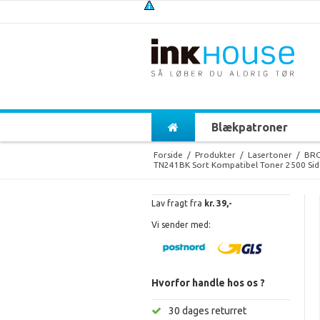
Blækpatroner
Forside
/
Produkter
/
Lasertoner
/
BR
TN241BK Sort Kompatibel Toner 2500 Sid
Lav fragt fra
kr. 39,-
Vi sender med:
Hvorfor handle hos os ?
30 dages returret