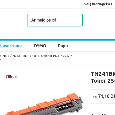
Salgsbetingelser
Lasertoner
DYMO
Papir
OTHER
/
HL SERIEN Toner
/
Brother HL-3140CW
/
er
TN241BK 
Tilbud
Toner 25
71,10 D
Pris: