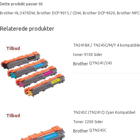
Dette produkt passer til:
Brother HL-3470DW
,
Brother DCP-9015 / CDW
,
Brother DCP-9020
,
Brother MFC
Relaterede produkter
TN241BK / TN245C/M/Y 4 kompatible
Tilbud
toner 9100 Sider
QTN241/245
Brother
TN245C (TN241C) Cyan Kompatibel
Tilbud
Toner 2200 Sider
QTN245C
Brother