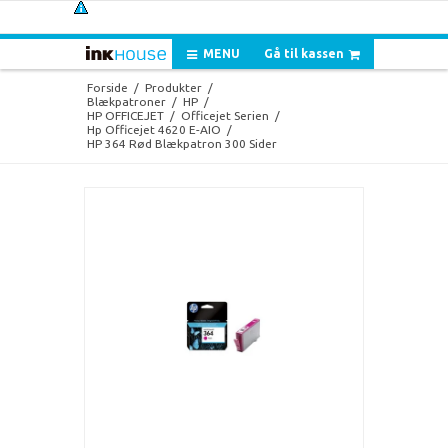
MENU
Gå til kassen
Forside
/
Produkter
/
Blækpatroner
/
HP
/
HP OFFICEJET
/
Officejet Serien
/
Hp Officejet 4620 E-AIO
/
HP 364 Rød Blækpatron 300 Sider