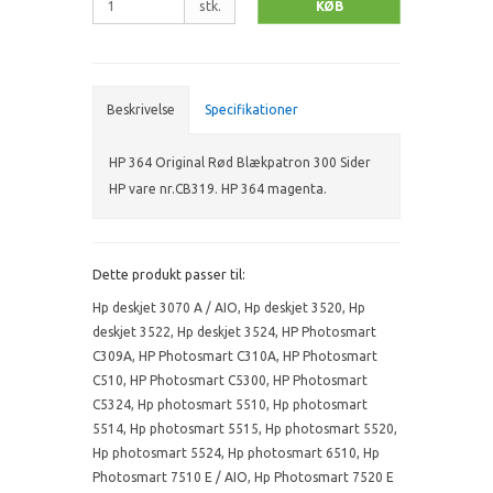
stk.
KØB
Beskrivelse
Specifikationer
HP 364 Original Rød Blækpatron 300 Sider
HP vare nr.CB319. HP 364 magenta.
Dette produkt passer til:
Hp deskjet 3070 A / AIO
,
Hp deskjet 3520
,
Hp
deskjet 3522
,
Hp deskjet 3524
,
HP Photosmart
C309A
,
HP Photosmart C310A
,
HP Photosmart
C510
,
HP Photosmart C5300
,
HP Photosmart
C5324
,
Hp photosmart 5510
,
Hp photosmart
5514
,
Hp photosmart 5515
,
Hp photosmart 5520
,
Hp photosmart 5524
,
Hp photosmart 6510
,
Hp
Photosmart 7510 E / AIO
,
Hp Photosmart 7520 E