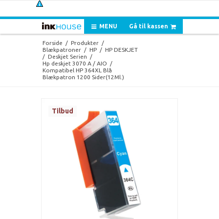
MENU
Gå til kassen
Forside
/
Produkter
/
Blækpatroner
/
HP
/
HP DESKJET
/
Deskjet Serien
/
Hp deskjet 3070 A / AIO
/
Kompatibel HP 364XL Blå
Blækpatron 1200 Sider(12Ml.)
Tilbud