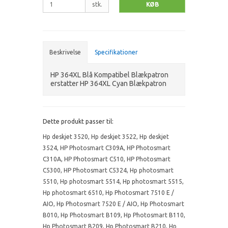
stk.
KØB
Beskrivelse
Specifikationer
HP 364XL Blå Kompatibel Blækpatron
erstatter HP 364XL Cyan Blækpatron
Dette produkt passer til:
Hp deskjet 3520
,
Hp deskjet 3522
,
Hp deskjet
3524
,
HP Photosmart C309A
,
HP Photosmart
C310A
,
HP Photosmart C510
,
HP Photosmart
C5300
,
HP Photosmart C5324
,
Hp photosmart
5510
,
Hp photosmart 5514
,
Hp photosmart 5515
,
Hp photosmart 6510
,
Hp Photosmart 7510 E /
AIO
,
Hp Photosmart 7520 E / AIO
,
Hp Photosmart
B010
,
Hp Photosmart B109
,
Hp Photosmart B110
,
Hp Photosmart B209
,
Hp Photosmart B210
,
Hp