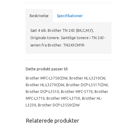
Beskrivelse
Specifikationer
Sæt 4 stk. Brother TN 243 (BK,C,M,Y),
Originale tonere. Samtlige tonere i TN 243-
serien fra Brother. TN243CMYK
Dette produkt passer til:
Brother MFC-L3750CDW
,
Brother HL-L3210CW
,
Brother HL-L3270CDW
,
Brother DCP-L3517CDW
,
Brother DCP-L3510
,
Brother MFC-3770
,
Brother
MFC-L3710
,
Brother MFC-L3730
,
Brother HL-
L3230
,
Brother DCP-L3550CDW
Relaterede produkter