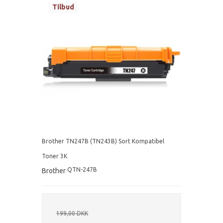
Tilbud
Brother TN247B (TN243B) Sort Kompatibel
Toner 3K
QTN-247B
Brother
199,00 DKK