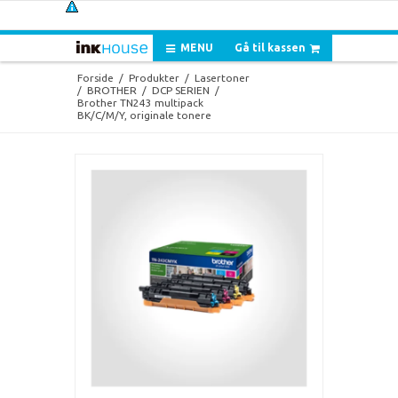
MENU
Gå til kassen
Forside
/
Produkter
/
Lasertoner
/
BROTHER
/
DCP SERIEN
/
Brother TN243 multipack
BK/C/M/Y, originale tonere