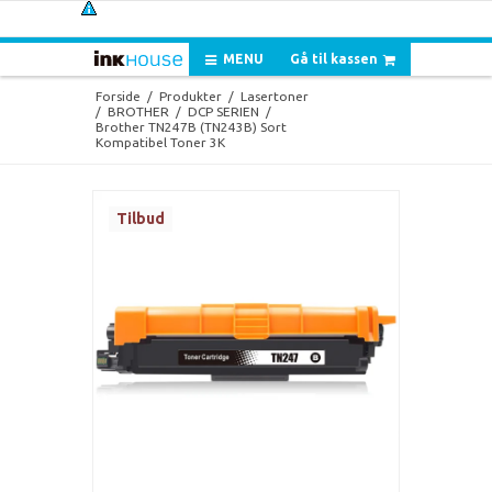
MENU
Gå til kassen
Forside
/
Produkter
/
Lasertoner
/
BROTHER
/
DCP SERIEN
/
Brother TN247B (TN243B) Sort
Kompatibel Toner 3K
Tilbud