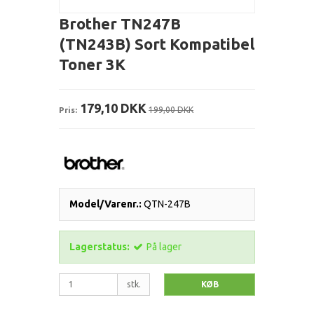
Brother TN247B
(TN243B) Sort Kompatibel
Toner 3K
179,10 DKK
Pris:
199,00 DKK
Model/Varenr.:
QTN-247B
Lagerstatus:
På lager
stk.
KØB