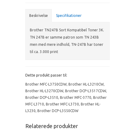
Beskrivelse
Specifikationer
Brother TN247B Sort Kompatibel Toner 3K.
TN 247B er samme patron som TN 243B
men med mere indhold, TN-247B har toner
til ca. 3.000 print
Dette produkt passer til:
Brother MFC-L3750CDW
,
Brother HL-L3210CW
,
Brother HL-L3270CDW
,
Brother DCP-L3517CDW
,
Brother DCP-L3510
,
Brother MFC-3770
,
Brother
MFC-L3710
,
Brother MFC-L3730
,
Brother HL-
L3230
,
Brother DCP-L3550CDW
Relaterede produkter