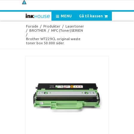
MENU
Gå til kassen
Forside
/
Produkter
/
Lasertoner
/
BROTHER
/
MFC (Toner)SERIEN
/
Brother WT229CL original waste
toner box 50.000 sider.