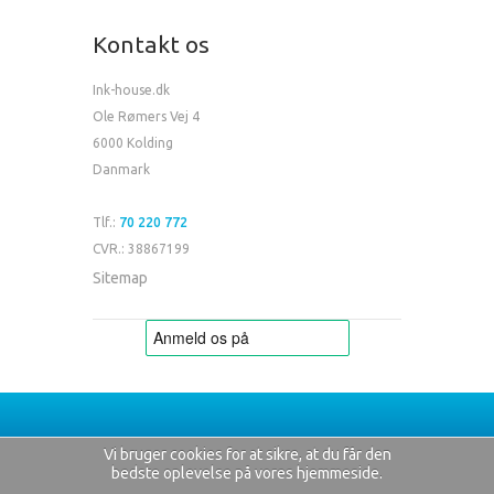
Kontakt os
Ink-house.dk
Ole Rømers Vej 4
6000 Kolding
Danmark
Tlf.:
70 220 772
CVR.: 38867199
Sitemap
Vi bruger cookies for at sikre, at du får den
bedste oplevelse på vores hjemmeside.