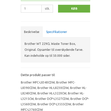
stk.
KØB
Beskrivelse
Specifikationer
Brother WT 229CL Waste Toner Box,
Original. Opsamler til overskydende farve.
Kan indeholde op til 50.000 sider.
Dette produkt passer til:
Brother MFC-L8340CDW
,
Brother MFC-
L8390CDW
,
Brother HL-L8230CDW
,
Brother HL-
L8240CDW
,
Brother HL-L3220CW
,
Brother HL-
L3215CW
,
Brother DCP-L3527CDW
,
Brother DCP-
L3560CDW
,
Brother DCP-L3555CDW
,
Brother
MFC-L3760CDW