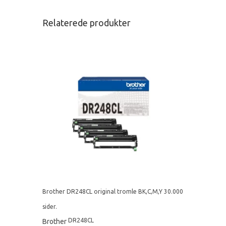
Relaterede produkter
Brother DR248CL original tromle BK,C,M,Y 30.000
sider.
DR248CL
Brother