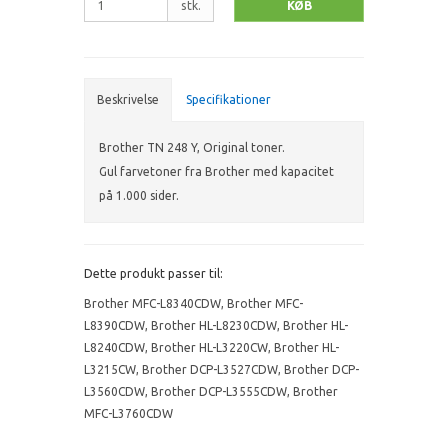
stk.
KØB
Beskrivelse
Specifikationer
Brother TN 248 Y, Original toner.
Gul farvetoner fra Brother med kapacitet
på 1.000 sider.
Dette produkt passer til:
Brother MFC-L8340CDW
,
Brother MFC-
L8390CDW
,
Brother HL-L8230CDW
,
Brother HL-
L8240CDW
,
Brother HL-L3220CW
,
Brother HL-
L3215CW
,
Brother DCP-L3527CDW
,
Brother DCP-
L3560CDW
,
Brother DCP-L3555CDW
,
Brother
MFC-L3760CDW