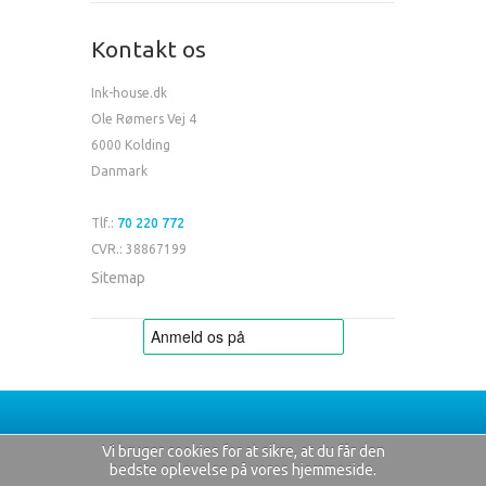
Kontakt os
Ink-house.dk
Ole Rømers Vej 4
6000 Kolding
Danmark
Tlf.:
70 220 772
CVR.: 38867199
Sitemap
Vi bruger cookies for at sikre, at du får den
bedste oplevelse på vores hjemmeside.