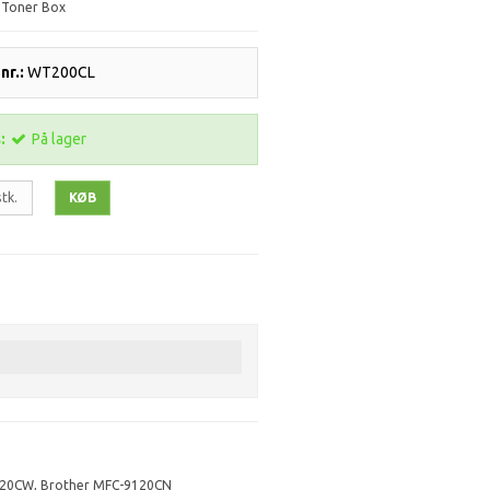
 Toner Box
r.:
WT200CL
:
På lager
stk.
KØB
320CW
,
Brother MFC-9120CN