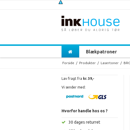
Blækpatroner
Forside
/
Produkter
/
Lasertoner
/
BR
Lav fragt fra
kr. 39,-
Vi sender med:
Hvorfor handle hos os ?
30 dages returret