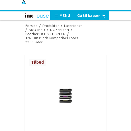
MENU
Gå til kassen
Forside
/
Produkter
/
Lasertoner
/
BROTHER
/
DCP SERIEN
/
Brother DCP-9010CN / N
/
TN230B Black Kompatibel Toner
2200 Sider
Tilbud