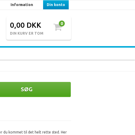
Information
Din konto
0,00 DKK
0
DIN KURV ER TOM
SØG
er du kommet til det helt rette sted. Her