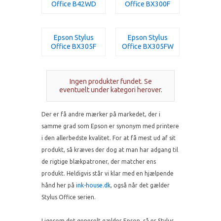
Office B42WD
Office BX300F
Epson Stylus
Epson Stylus
Office BX305F
Office BX305FW
Ingen produkter fundet. Se
eventuelt under kategori herover.
Der er få andre mærker på markedet, der i
samme grad som Epson er synonym med printere
i den allerbedste kvalitet. For at få mest ud af sit
produkt, så kræves der dog at man har adgang til
de rigtige blækpatroner, der matcher ens
produkt. Heldigvis står vi klar med en hjælpende
hånd her på
ink-house.dk
, også når det gælder
Stylus Office serien.
Ligesom det generelt gælder Epson, så er Stylus