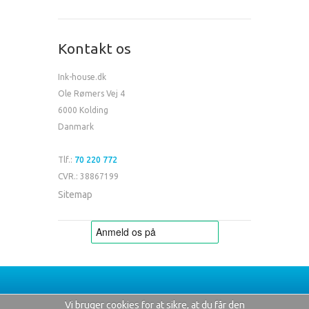
Kontakt os
Ink-house.dk
Ole Rømers Vej 4
6000 Kolding
Danmark
Tlf.:
70 220 772
CVR.: 38867199
Sitemap
Vi bruger cookies for at sikre, at du får den