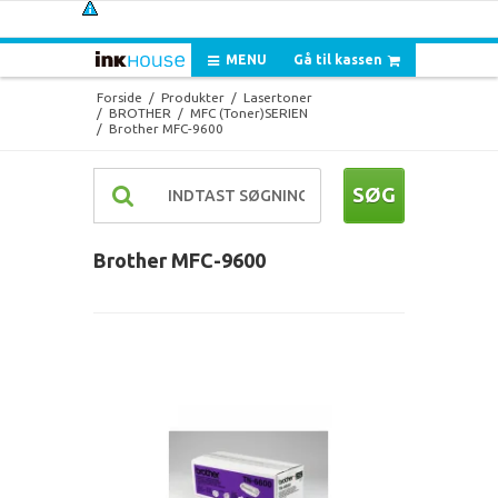
MENU
Gå til kassen
Forside
/
Produkter
/
Lasertoner
/
BROTHER
/
MFC (Toner)SERIEN
/
Brother MFC-9600
SØG
Brother MFC-9600