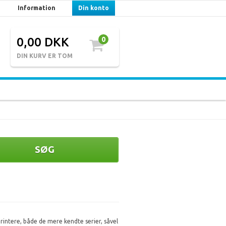
Information
Din konto
0,00 DKK
0
DIN KURV ER TOM
SØG
printere, både de mere kendte serier, såvel