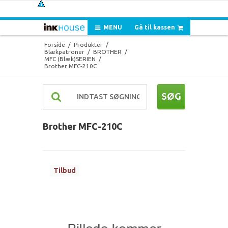
MENU
Gå til kassen
Forside
/
Produkter
/
Blækpatroner
/
BROTHER
/
MFC (Blæk)SERIEN
/
Brother MFC-210C
SØG
Brother MFC-210C
Tilbud