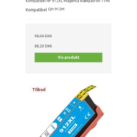
Kompatibel HP 912XL Magenta blækpatron 11ml
QH-912M
Kompatibel
98,00 DKK
88,20 DKK
Vis produkt
Tilbud