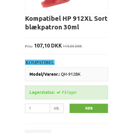
Kompatibel HP 912XL Sort
blækpatron 30ml
107,10 DKK
Pris:
119,00 DKK
Model/Varenr.:
QH-912BK
Lagerstatus:
På lager
stk.
KØB