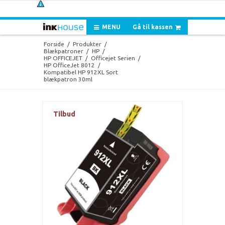
MENU
Gå til kassen
Forside
/
Produkter
/
Blækpatroner
/
HP
/
HP OFFICEJET
/
Officejet Serien
/
HP OfficeJet 8012
/
Kompatibel HP 912XL Sort
blækpatron 30ml
Tilbud