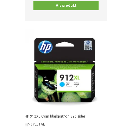
Vis produkt
HP 912XL Cyan blækpatron 825 sider
3YL81AE
HP