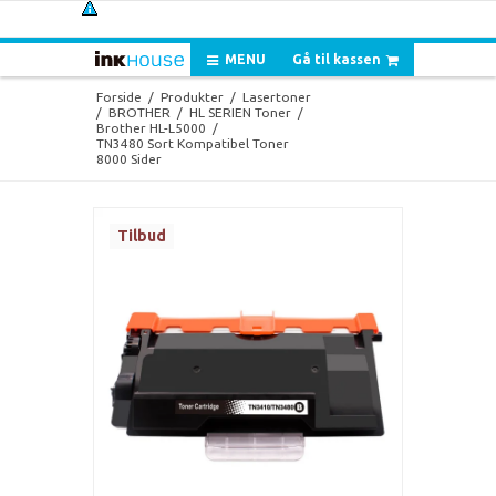
MENU
Gå til kassen
Forside
/
Produkter
/
Lasertoner
/
BROTHER
/
HL SERIEN Toner
/
Brother HL-L5000
/
TN3480 Sort Kompatibel Toner
8000 Sider
Tilbud