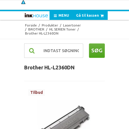
MENU
Gå til kassen
Forside
/
Produkter
/
Lasertoner
/
BROTHER
/
HL SERIEN Toner
/
Brother HL-L2360DN
SØG
Brother HL-L2360DN
Tilbud