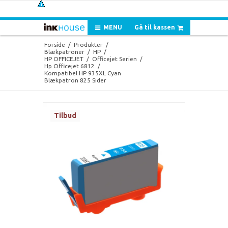
MENU
Gå til kassen
Forside
/
Produkter
/
Blækpatroner
/
HP
/
HP OFFICEJET
/
Officejet Serien
/
Hp Officejet 6812
/
Kompatibel HP 935XL Cyan
Blækpatron 825 Sider
Tilbud