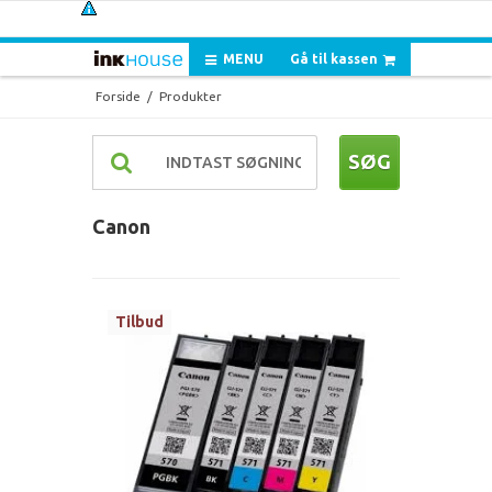
MENU
Gå til kassen
Forside
/
Produkter
SØG
Canon
Tilbud